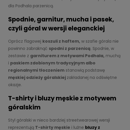
dla Podhala parzenicą.
Spodnie, garnitur, mucha i pasek,
czyli góral w wersji eleganckiej
Oprócz flagowej
koszuli z haftem,
w szafie górala nie
powinno zabraknąć
spodni z parzenicą
. Spodnie, w
zestawie z
garniturem z motywami Podhala,
muchą
i
paskiem zdobionym tradycyjnym albo
regionalnymi tłoczeniem
stanowią podstawę
męskiej odzieży góralskiej
zakładanej na odświętne
okazje.
T-shirty i bluzy męskie z motywem
góralskim
Styl góralski w nieco bardziej streetwearowej wersji
reprezentują
T-shirty męskie
i luźne
bluzy z