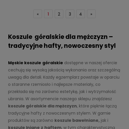
«
1
2
3
4
»
Koszule
góralskie dla mężczyzn –
tradycyjne hafty, nowoczesny styl
Męskie koszule
góralskie
dostępne w naszej ofercie
cechują się wysoką jakością wykonania oraz szczególną
uwagą dla detali. Każdy egzemplarz powstaje w oparciu
o staranne rzemiosło i najlepsze materiały, co
przekłada się na zarówno estetykę, jak i wytrzymałość
ubrania. W asortymencie naszego sklepu znajdziesz
koszule góralskie dla mężczyzn
, które pięknie łączą
tradycyjne hafty z nowoczesnym stylem. W gamie
produktów są zarówno
koszule bawełniane,
jak i
koszule lniane
z
haftem
, w tym charakterystyczną