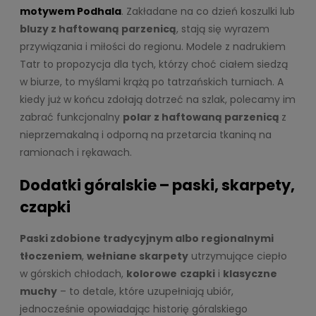
motywem Podhala
. Zakładane na co dzień koszulki lub
bluzy z haftowaną parzenicą
, stają się wyrazem
przywiązania i miłości do regionu. Modele z nadrukiem
Tatr to propozycja dla tych, którzy choć ciałem siedzą
w biurze, to myślami krążą po tatrzańskich turniach. A
kiedy już w końcu zdołają dotrzeć na szlak, polecamy im
zabrać funkcjonalny
polar z haftowaną parzenicą
z
nieprzemakalną i odporną na przetarcia tkaniną na
ramionach i rękawach.
Dodatki góralskie – paski, skarpety,
czapki
Paski zdobione tradycyjnym albo regionalnymi
tłoczeniem
,
wełniane skarpety
utrzymujące ciepło
w górskich chłodach,
kolorowe
czapki
i
klasyczne
muchy
– to detale, które uzupełniają ubiór,
jednocześnie opowiadając historię góralskiego