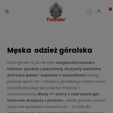
Męska
odzież góralska
Szafa górala to już nie tylko
elegancka koszula z
haftem
,
spodnie z parzenicą
,
skarpety
wełniane
,
skórzany
pasek
i
kapelusz
z
muszelkami
. Dzisiaj,
panowie spod Tatr i miłośnicy góralskiego folkloru coraz
częściej decydują się połączyć tradycję z
nowoczesnością.
Bluzy i T-shirty z nadrukiem gór
,
kolorowe skarpety z printem…
Moda góralska nie jest
wyłącznie sposobem ubierania się – to hołd dla
naszych korzeni, który można składać nie tylko w sercu