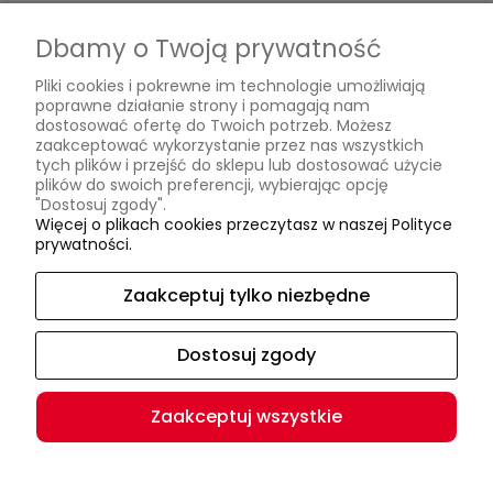
Przechowalnia
Dbamy o Twoją prywatność
Płatności i dostawa
Pliki cookies i pokrewne im technologie umożliwiają
Formy płatności
poprawne działanie strony i pomagają nam
dostosować ofertę do Twoich potrzeb. Możesz
Czas i koszty dostawy
zaakceptować wykorzystanie przez nas wszystkich
tych plików i przejść do sklepu lub dostosować użycie
Czas realizacji zamówienia
plików do swoich preferencji, wybierając opcję
"Dostosuj zgody".
Informacje
Więcej o plikach cookies przeczytasz w naszej Polityce
prywatności.
Jak się mierzyć?
O nas
Zaakceptuj tylko niezbędne
Kontakt i dane firmy
Dostosuj zgody
O firmie
Zaakceptuj wszystkie
(c) Podhaler 2024 | Wszystkie prawa zastrzeżone