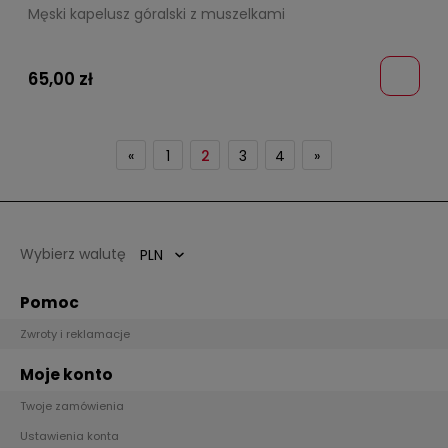
Męski kapelusz góralski z muszelkami
65,00 zł
«
1
2
3
4
»
Wybierz walutę
Pomoc
Zwroty i reklamacje
Moje konto
Twoje zamówienia
Ustawienia konta