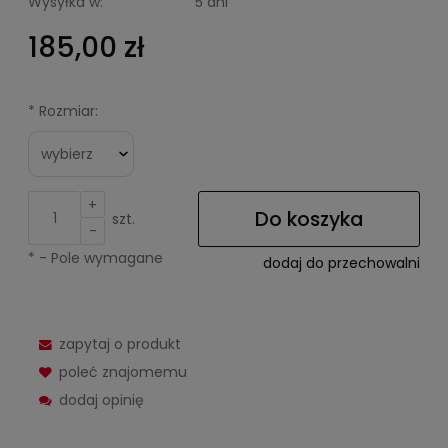
Wysyłka w:
5 dni
185,00 zł
*
Rozmiar:
+
Do koszyka
szt.
-
*
- Pole wymagane
dodaj do przechowalni
zapytaj o produkt
poleć znajomemu
dodaj opinię