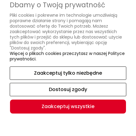
Dbamy o Twoją prywatność
Płatności i dostawa
Pliki cookies i pokrewne im technologie umożliwiają
Formy płatności
poprawne działanie strony i pomagają nam
dostosować ofertę do Twoich potrzeb. Możesz
Czas i koszty dostawy
zaakceptować wykorzystanie przez nas wszystkich
tych plików i przejść do sklepu lub dostosować użycie
Czas realizacji zamówienia
plików do swoich preferencji, wybierając opcję
"Dostosuj zgody".
Informacje
Więcej o plikach cookies przeczytasz w naszej Polityce
prywatności.
Jak się mierzyć?
O nas
Zaakceptuj tylko niezbędne
Kontakt i dane firmy
Dostosuj zgody
O firmie
Zaakceptuj wszystkie
(c) Podhaler 2024 | Wszystkie prawa zastrzeżone