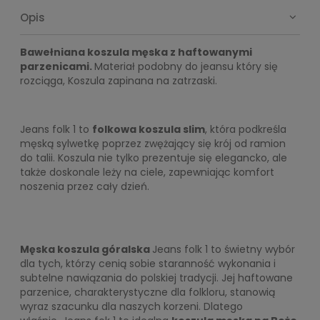
Opis
Bawełniana koszula męska z haftowanymi
parzenicami.
Materiał podobny do jeansu który się
rozciąga, Koszula zapinana na zatrzaski.
Jeans folk 1 to
folkowa koszula slim
, która podkreśla
męską sylwetkę poprzez zwężający się krój od ramion
do talii. Koszula nie tylko prezentuje się elegancko, ale
także doskonale leży na ciele, zapewniając komfort
noszenia przez cały dzień.
Męska koszula góralska
Jeans folk 1
to świetny wybór
dla tych, którzy cenią sobie staranność wykonania i
subtelne nawiązania do polskiej tradycji. Jej haftowane
parzenice, charakterystyczne dla folkloru, stanowią
wyraz szacunku dla naszych korzeni. Dlatego