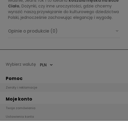
właśnie, Jeans fok 1 to idealna
koszula męska na Boże
Ciało
, Dożynki, czy inne uroczystości, gdzie chcemy
wyrazić naszą przywiązanie do kulturowego dziedzictwa
Polski, jednocześnie zachowując elegancję i wygodę.
Opinie o produkcie (0)
Wybierz walutę
Pomoc
Zwroty i reklamacje
Moje konto
Twoje zamówienia
Ustawienia konta
Przechowalnia