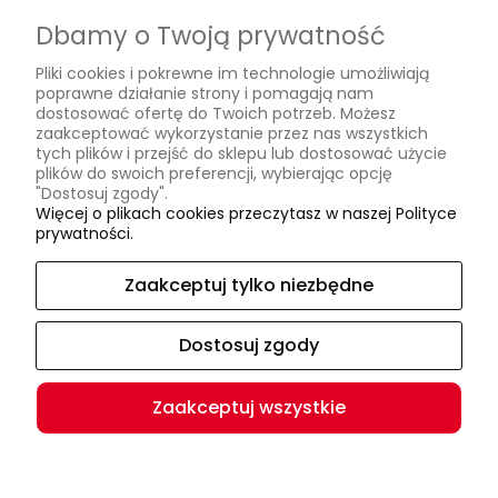
Przechowalnia
Dbamy o Twoją prywatność
Płatności i dostawa
Pliki cookies i pokrewne im technologie umożliwiają
Formy płatności
poprawne działanie strony i pomagają nam
dostosować ofertę do Twoich potrzeb. Możesz
Czas i koszty dostawy
zaakceptować wykorzystanie przez nas wszystkich
tych plików i przejść do sklepu lub dostosować użycie
Czas realizacji zamówienia
plików do swoich preferencji, wybierając opcję
"Dostosuj zgody".
Informacje
Więcej o plikach cookies przeczytasz w naszej Polityce
prywatności.
Jak się mierzyć?
O nas
Zaakceptuj tylko niezbędne
Kontakt i dane firmy
Dostosuj zgody
O firmie
Zaakceptuj wszystkie
(c) Podhaler 2024 | Wszystkie prawa zastrzeżone